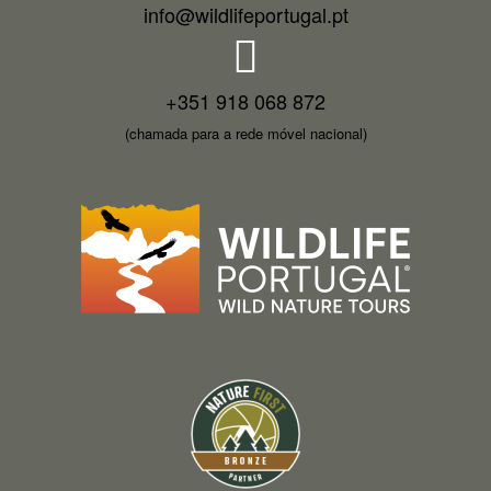
info@wildlifeportugal.pt
+351 918 068 872
(chamada para a rede móvel nacional)