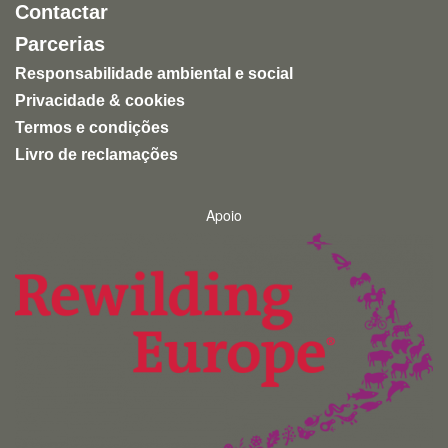
Contactar
recomendável para quem quer conhecer a natureza
de forma ética e responsável.
Parcerias
Responsabilidade ambiental e social
Privacidade & cookies
Termos e condições
Livro de reclamações
Apoio