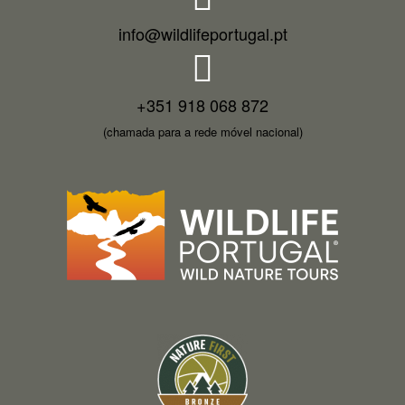
info@wildlifeportugal.pt
+351 918 068 872
(chamada para a rede móvel nacional)