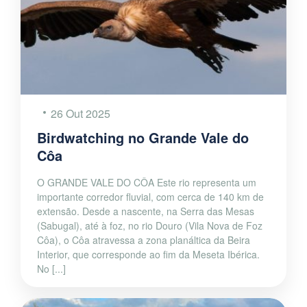
26 Out 2025
Birdwatching no Grande Vale do
Côa
O GRANDE VALE DO CÔA Este rio representa um
importante corredor fluvial, com cerca de 140 km de
extensão. Desde a nascente, na Serra das Mesas
(Sabugal), até à foz, no rio Douro (Vila Nova de Foz
Côa), o Côa atravessa a zona planáltica da Beira
Interior, que corresponde ao fim da Meseta Ibérica.
No [...]