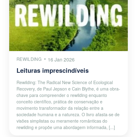
REWILDING
16 Jan 2026
Leituras imprescindíveis
Rewilding: The Radical New Science of Ecological
Recovery, de Paul Jepson e Cain Blythe, é uma obra-
chave para compreender o rewilding enquanto
conceito científico, prática de conservação e
movimento transformador da relação entre a
sociedade humana e a natureza. O livro afasta-se de
visões simplistas ou meramente românticas do
rewilding e propõe uma abordagem informada, [...]