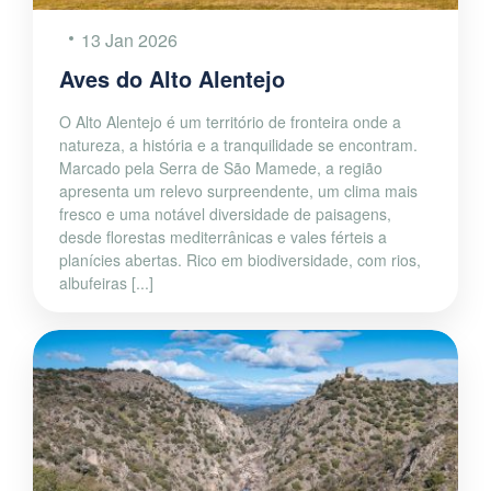
13 Jan 2026
Aves do Alto Alentejo
O Alto Alentejo é um território de fronteira onde a
natureza, a história e a tranquilidade se encontram.
Marcado pela Serra de São Mamede, a região
apresenta um relevo surpreendente, um clima mais
fresco e uma notável diversidade de paisagens,
desde florestas mediterrânicas e vales férteis a
planícies abertas. Rico em biodiversidade, com rios,
albufeiras [...]