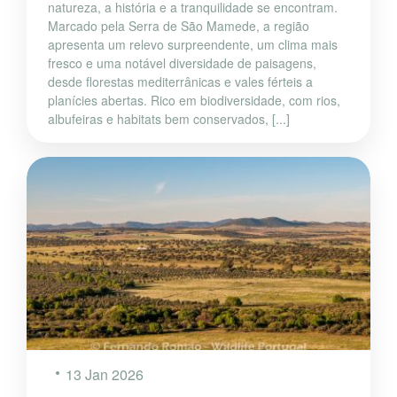
natureza, a história e a tranquilidade se encontram.
Marcado pela Serra de São Mamede, a região
apresenta um relevo surpreendente, um clima mais
fresco e uma notável diversidade de paisagens,
desde florestas mediterrânicas e vales férteis a
planícies abertas. Rico em biodiversidade, com rios,
albufeiras e habitats bem conservados, [...]
13 Jan 2026