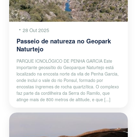
28 Out 2025
Passeio de natureza no Geopark
Naturtejo
PARQUE ICNOLÓGICO DE PENHA GARCIA Este
importante geossítio do Geoparque Naturtejo está
localizado na encosta norte da vila de Penha Garcia,
onde inclui o vale do rio Ponsul, formado por
encostas íngremes de rocha quartzítica. O complexo
faz parte da cordilheira da Serra do Ramilo, que
atinge mais de 800 metros de altitude, e que [...]