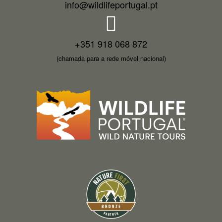
info@wildlifeportugal.pt
+351 918 068 872
(chamada para a rede móvel nacional)