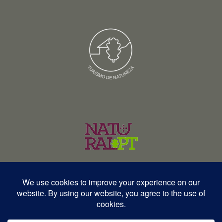
© Copyright 2026 – Wildlife Portugal – Todos os direitos reservados •
RNAVT 12577 | RNAAT 369/2025