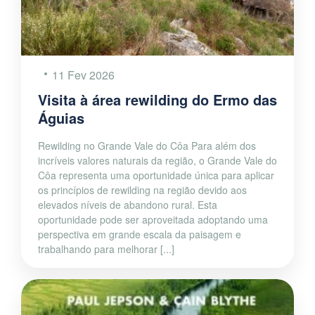
11 Fev 2026
Visita à área rewilding do Ermo das
Águias
Rewilding no Grande Vale do Côa Para além dos
incríveis valores naturais da região, o Grande Vale do
Côa representa uma oportunidade única para aplicar
os princípios de rewilding na região devido aos
elevados níveis de abandono rural. Esta
oportunidade pode ser aproveitada adoptando uma
perspectiva em grande escala da paisagem e
trabalhando para melhorar [...]